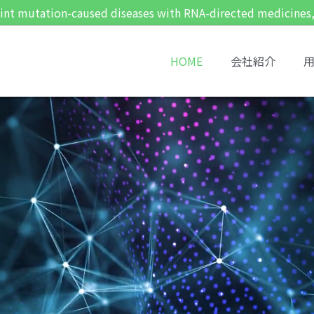
int mutation-caused diseases with RNA-directed medicines, i
HOME
会社紹介