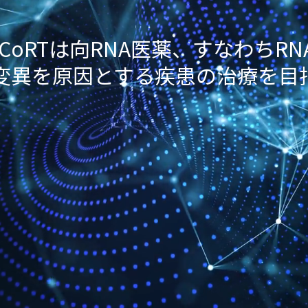
CoRTは向RNA医薬、すなわちR
変異を原因とする疾患の治療を目